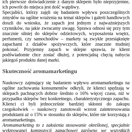
ich pierwsze doświadczenie z danym sklepem było nieprzyjemne,
ich powrót do miejsca jest dość wątpliwy.
Specjaliści, którzy zajęli się badaniem wpływu poszczególnych
zmysłów na ogólne wrażenia na temat sklepów i galerii handlowych
doszli do wniosku, że zapach jest jednym z najważniejszych
czynników, na jakie zwracamy uwagę. Sprawa odnosi się przy tym
znacznie silniej do sklepów odzieżowych, wyposażenia wnętrz,
perfumerii, czy samochodów – markety są zwykle przesiąknięte
zapachami z działów spożywczych, które znacznie trudniej
pokonać. Przyjemny zapach w sklepie sprawia, że klient
podświadomie chce zostać dłużej, z potencjalną chęcią nabycia
jakiegoś produktu danej marki.
Skuteczność aromamarketingu
Naukowcy zajmujący się badaniem wpływu aromamarketingu na
ogólne zachowania konsumentów odkryli, że klienci spędzają w
sklepach pachnących dobrze średnio o 16% więcej czasu, niż w
przypadku sklepów bez konkretnego, charakterystycznego zapachu.
Klienci ci byli jednocześnie bardziej skłonni do zakupu
czegokolwiek – naukowcy zanotowali wzrost zainteresowania
produktami aż o 15% w stosunku do sklepów, które nie korzystają z
aromamarketingu.
Aromamarketing to z założenia stosowanie określonej, specjalnie
wykreowanej kompozycji zapachowej zarówno we wszystkich