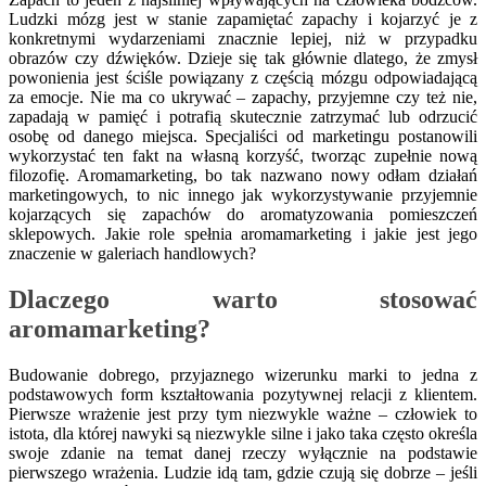
Ludzki mózg jest w stanie zapamiętać zapachy i kojarzyć je z
konkretnymi wydarzeniami znacznie lepiej, niż w przypadku
obrazów czy dźwięków. Dzieje się tak głównie dlatego, że zmysł
powonienia jest ściśle powiązany z częścią mózgu odpowiadającą
za emocje.
Nie ma co ukrywać – zapachy, przyjemne czy też nie,
zapadają w pamięć i potrafią skutecznie zatrzymać lub odrzucić
osobę od danego miejsca. Specjaliści od marketingu postanowili
wykorzystać ten fakt na własną korzyść, tworząc zupełnie nową
filozofię. Aromamarketing, bo tak nazwano nowy odłam działań
marketingowych, to nic innego jak wykorzystywanie przyjemnie
kojarzących się zapachów do aromatyzowania pomieszczeń
sklepowych. Jakie role spełnia aromamarketing i jakie jest jego
znaczenie w galeriach handlowych?
Dlaczego warto stosować
aromamarketing?
Budowanie dobrego, przyjaznego wizerunku marki to jedna z
podstawowych form kształtowania pozytywnej relacji z klientem.
Pierwsze wrażenie jest przy tym niezwykle ważne – człowiek to
istota, dla której nawyki są niezwykle silne i jako taka często określa
swoje zdanie na temat danej rzeczy wyłącznie na podstawie
pierwszego wrażenia. Ludzie idą tam, gdzie czują się dobrze – jeśli