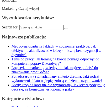
pomocą...
Marketing
Czytaj więcej
Wyszukiwarka artykułów:
Search for:
Najnowsze publikacje:
Medycyna oparta na faktach w codziennej praktyce. Jak
efektywnie aktualizować wiedzę kliniczną bez rezygnacji z
dyżurów?
Tenis po pracy: jak trening na korcie pomaga odpocząć od
komputera i poprawić kondycję?
Logistyka i marketing w jednym – jak mądrze podejść do
znakowania produktów?
Ponadczasowy stół jadalniany z litego drewna. Jaki rodzaj
wykończenia blatu najlepiej zniosą codzienne użytkowanie?
Kiedy krople i laser już nie wystarczają? Jak lekarz podejmuje
decyzję, że konieczna jest operacja jaskry
Kategorie artykułów: