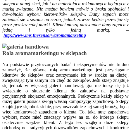
sklepach danej sieci, jak i na materiałach reklamowych będących z
marką związane. Nie można bowiem mówić o braku spójności i
dowolności wyboru kierowników sklepów. Dany zapach może
zmieniać się z sezonu na sezon, jednak zawsze będzie przewijał się
przez przekaz całej marki. Klienci muszą utożsamiać dany zapach z
jedną i tylko jedną marką. –
http://www.ims.fm/sensory/aromamarketing
Rola aromamarketingu w sklepach
Na podstawie przytoczonych badań i eksperymentów nie trudno
zauważyć, że główną rolą aromamarketingu jest przyciąganie
klientów do sklepów oraz zatrzymanie ich w środku na dłużej,
zwiększając tym samym ich chęć do zakupów. Jeśli sklep znajduje
się jednak w większej galerii handlowej, gra nie toczy się już
wyłącznie o skuszenie klienta do zakupów na podstawie
przyjemnych skojarzeń emocjonalnych. Praktycznie każdy sklep w
dużej galerii posiada swoją własną kompozycję zapachową. Sklepy
znajdujące się obok siebie, przypuszczalnie z tej samej branży, będą
więc konkurować zapachem o klienta. To, jaką nutę zapachową
wybiorą może mieć znaczący wpływ na to, do którego sklepu
ostatecznie wejdzie klient. Z tego też względu duże sklepy
odchodzą od tradycyjnych dozowników zapachowych i konkretne