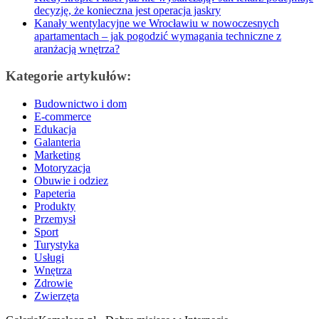
decyzję, że konieczna jest operacja jaskry
Kanały wentylacyjne we Wrocławiu w nowoczesnych
apartamentach – jak pogodzić wymagania techniczne z
aranżacją wnętrza?
Kategorie artykułów:
Budownictwo i dom
E-commerce
Edukacja
Galanteria
Marketing
Motoryzacja
Obuwie i odziez
Papeteria
Produkty
Przemysł
Sport
Turystyka
Usługi
Wnętrza
Zdrowie
Zwierzęta