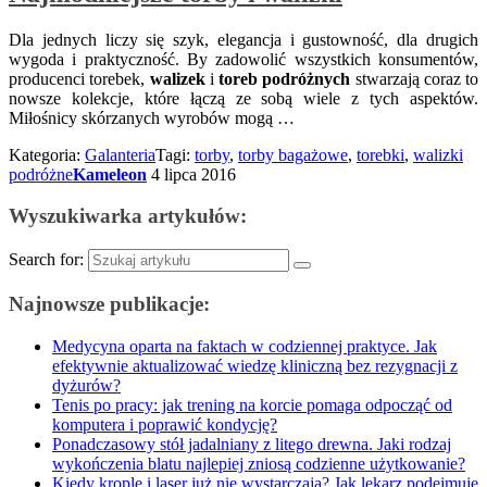
Dla jednych liczy się szyk, elegancja i gustowność, dla drugich
wygoda i praktyczność. By zadowolić wszystkich konsumentów,
producenci torebek,
walizek
i
toreb podróżnych
stwarzają coraz to
nowsze kolekcje, które łączą ze sobą wiele z tych aspektów.
Miłośnicy skórzanych wyrobów mogą …
Kategoria:
Galanteria
Tagi:
torby
,
torby bagażowe
,
torebki
,
walizki
podróżne
Kameleon
4 lipca 2016
Wyszukiwarka artykułów:
Search for:
Najnowsze publikacje:
Medycyna oparta na faktach w codziennej praktyce. Jak
efektywnie aktualizować wiedzę kliniczną bez rezygnacji z
dyżurów?
Tenis po pracy: jak trening na korcie pomaga odpocząć od
komputera i poprawić kondycję?
Ponadczasowy stół jadalniany z litego drewna. Jaki rodzaj
wykończenia blatu najlepiej zniosą codzienne użytkowanie?
Kiedy krople i laser już nie wystarczają? Jak lekarz podejmuje