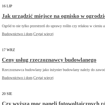
16
LIP
Jak urządzić miejsce na ognisko w ogrodz
Ogród to nie tylko przestrzeń do uprawy roślin czy relaksu w cieniu al
Budownictwo i dom
Czytaj więcej
17
WRZ
Ceny usług rzeczoznawcy budowlanego
Rzeczoznawca budowlany jako inżynier budowlany należy do zawodów 
Budownictwo i dom
Czytaj więcej
20
SIE
Czy wyższa moc paneli fotowoltaicznych ró