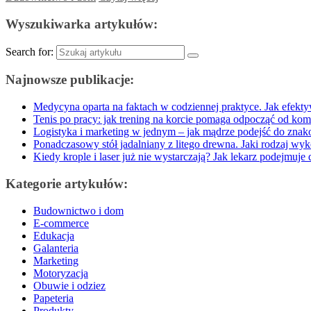
Wyszukiwarka artykułów:
Search for:
Najnowsze publikacje:
Medycyna oparta na faktach w codziennej praktyce. Jak efekty
Tenis po pracy: jak trening na korcie pomaga odpocząć od kom
Logistyka i marketing w jednym – jak mądrze podejść do zna
Ponadczasowy stół jadalniany z litego drewna. Jaki rodzaj wyk
Kiedy krople i laser już nie wystarczają? Jak lekarz podejmuje 
Kategorie artykułów:
Budownictwo i dom
E-commerce
Edukacja
Galanteria
Marketing
Motoryzacja
Obuwie i odziez
Papeteria
Produkty