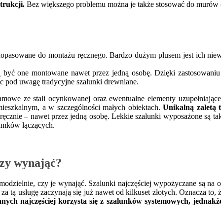
rukcji.
Bez większego problemu można je także stosować do murów 
są dopasowane do montażu ręcznego. Bardzo dużym plusem jest ich niew
ą być one montowane nawet przez jedną osobę. Dzięki zastosowaniu
ąc pod uwagę tradycyjne szalunki drewniane.
owe ze stali ocynkowanej oraz ewentualne elementy uzupełniające ta
ieszkalnym, a w szczególności małych obiektach.
Unikalną zaletą t
cznie – nawet przez jedną osobę. Lekkie szalunki wyposażone są takż
zamków łączących.
czy wynająć?
amodzielnie, czy je wynająć. Szalunki najczęściej wypożyczane są na
za tą usługę zaczynają się już nawet od kilkuset złotych. Oznacza to,
ch najczęściej korzysta się z szalunków systemowych, jednakże