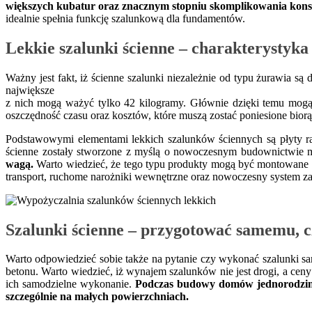
większych kubatur oraz znacznym stopniu skomplikowania konst
idealnie spełnia funkcję szalunkową dla fundamentów.
Lekkie szalunki ścienne – charakterystyka
Ważny jest fakt, iż ścienne szalunki niezależnie od typu żurawia 
największe
z nich mogą ważyć tylko 42 kilogramy. Głównie dzięki temu mog
oszczędność czasu oraz kosztów, które muszą zostać poniesione bior
Podstawowymi elementami lekkich szalunków ściennych są płyty ram
ścienne zostały stworzone z myślą o nowoczesnym budownictwie m
wagą.
Warto wiedzieć, że tego typu produkty mogą być montowane rę
transport, ruchome narożniki wewnętrzne oraz nowoczesny system 
Szalunki ścienne – przygotować samemu, 
Warto odpowiedzieć sobie także na pytanie czy wykonać szalunki s
betonu. Warto wiedzieć, iż wynajem szalunków nie jest drogi, a ceny 
ich samodzielne wykonanie.
Podczas budowy domów jednorodzinny
szczególnie na małych powierzchniach.