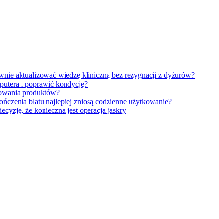
wnie aktualizować wiedzę kliniczną bez rezygnacji z dyżurów?
putera i poprawić kondycję?
kowania produktów?
ończenia blatu najlepiej zniosą codzienne użytkowanie?
decyzję, że konieczna jest operacja jaskry