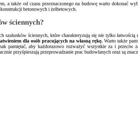
nem, a także od czasu przeznaczonego na budowę warto dokonać wyb
 konstrukcji betonowych i żelbetowych.
ów ściennych?
szalunków ściennych, które charakteryzują się nie tylko łatwością 
łatwieniem dla osób pracujących na własną rękę.
Warto także pamię
dnak pamiętać, aby każdorazowo rozważyć wszystkie za i przeciw za
acznie przyśpieszają przeprowadzanie prac budowlanych oraz są znacz