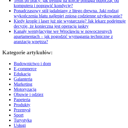
Tenis po pracy: jak trening na korcie pomaga odpocząć od
komputera i poprawić kondycję?
Ponadczasowy stół jadalniany z litego drewna. Jaki rodzaj
wykończenia blatu najlepiej zniosą codzienne użytkowanie?
Kiedy krople i laser już nie wystarczają? Jak lekarz podejmuje
decyzję, że konieczna jest operacja jaskry
Kanały wentylacyjne we Wrocławiu w nowoczesnych
apartamentach – jak pogodzić wymagania techniczne z
aranżacją wnętrza?
Kategorie artykułów:
Budownictwo i dom
E-commerce
Edukacja
Galanteria
Marketing
Motoryzacja
Obuwie i odziez
Papeteria
Produkty
Przemysł
Sport
Turystyka
Usługi