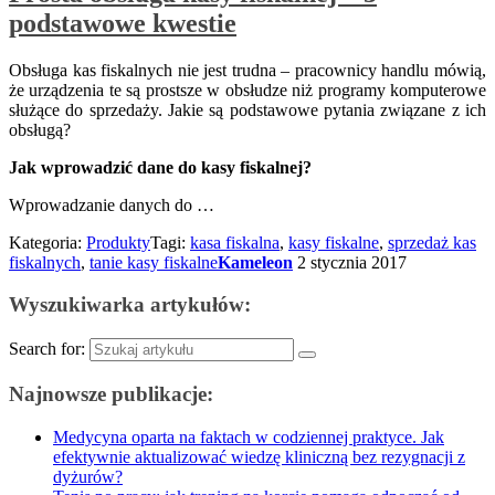
podstawowe kwestie
Obsługa kas fiskalnych nie jest trudna – pracownicy handlu mówią,
że urządzenia te są prostsze w obsłudze niż programy komputerowe
służące do sprzedaży. Jakie są podstawowe pytania związane z ich
obsługą?
Jak wprowadzić dane do kasy fiskalnej?
Wprowadzanie danych do …
Kategoria:
Produkty
Tagi:
kasa fiskalna
,
kasy fiskalne
,
sprzedaż kas
fiskalnych
,
tanie kasy fiskalne
Kameleon
2 stycznia 2017
Wyszukiwarka artykułów:
Search for:
Najnowsze publikacje:
Medycyna oparta na faktach w codziennej praktyce. Jak
efektywnie aktualizować wiedzę kliniczną bez rezygnacji z
dyżurów?