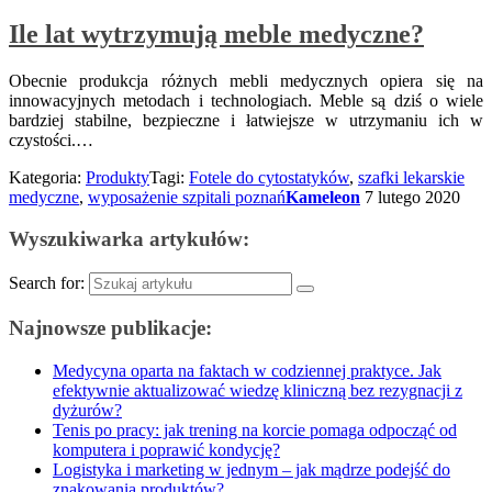
Ile lat wytrzymują meble medyczne?
Obecnie produkcja różnych mebli medycznych opiera się na
innowacyjnych metodach i technologiach. Meble są dziś o wiele
bardziej stabilne, bezpieczne i łatwiejsze w utrzymaniu ich w
czystości.…
Kategoria:
Produkty
Tagi:
Fotele do cytostatyków
,
szafki lekarskie
medyczne
,
wyposażenie szpitali poznań
Kameleon
7 lutego 2020
Wyszukiwarka artykułów:
Search for:
Najnowsze publikacje:
Medycyna oparta na faktach w codziennej praktyce. Jak
efektywnie aktualizować wiedzę kliniczną bez rezygnacji z
dyżurów?
Tenis po pracy: jak trening na korcie pomaga odpocząć od
komputera i poprawić kondycję?
Logistyka i marketing w jednym – jak mądrze podejść do
znakowania produktów?