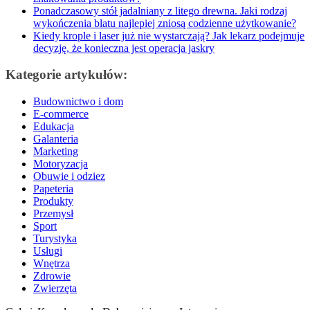
Ponadczasowy stół jadalniany z litego drewna. Jaki rodzaj
wykończenia blatu najlepiej zniosą codzienne użytkowanie?
Kiedy krople i laser już nie wystarczają? Jak lekarz podejmuje
decyzję, że konieczna jest operacja jaskry
Kategorie artykułów:
Budownictwo i dom
E-commerce
Edukacja
Galanteria
Marketing
Motoryzacja
Obuwie i odziez
Papeteria
Produkty
Przemysł
Sport
Turystyka
Usługi
Wnętrza
Zdrowie
Zwierzęta