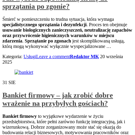
sprzątania po zgonie?
Śmierć w pomieszczeniu to trudna sytuacja, która wymaga
specjalistycznego sprzątania i dezynfekcji
. Proces ten obejmuje
usuwanie biologicznych zanieczyszczeń, neutralizację zapachów
oraz przywrócenie higienicznych warunków w miejscu
zdarzenia
.
Sprzątanie po zgonach
jest skomplikowaną usługą,
którą mogą wykonywać wyłącznie wyspecjalizowane
…
Kategoria:
Usługi
Leave a comment
Redaktor MK
20 września
2025
31
SIE
Bankiet firmowy – jak zrobić dobre
wrażenie na przybyłych gościach?
Bankiet firmowy
to wyjątkowe wydarzenie w życiu
przedsiębiorstwa, które pełni zarówno funkcję integracyjną, jak i
wizerunkową. Dobrze zorganizowany może stać się okazją do
budowania relacji biznesowych, motywowania pracowników oraz