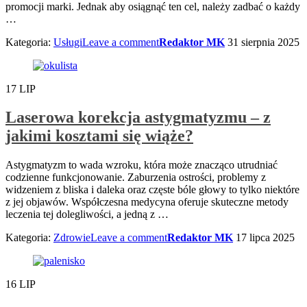
promocji marki. Jednak aby osiągnąć ten cel, należy zadbać o każdy
…
Kategoria:
Usługi
Leave a comment
Redaktor MK
31 sierpnia 2025
17
LIP
Laserowa korekcja astygmatyzmu – z
jakimi kosztami się wiąże?
Astygmatyzm to wada wzroku, która może znacząco utrudniać
codzienne funkcjonowanie. Zaburzenia ostrości, problemy z
widzeniem z bliska i daleka oraz częste bóle głowy to tylko niektóre
z jej objawów. Współczesna medycyna oferuje skuteczne metody
leczenia tej dolegliwości, a jedną z
…
Kategoria:
Zdrowie
Leave a comment
Redaktor MK
17 lipca 2025
16
LIP