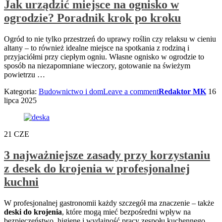
Jak urządzić miejsce na ognisko w
ogrodzie? Poradnik krok po kroku
Ogród to nie tylko przestrzeń do uprawy roślin czy relaksu w cieniu
altany – to również idealne miejsce na spotkania z rodziną i
przyjaciółmi przy ciepłym ogniu. Własne ognisko w ogrodzie to
sposób na niezapomniane wieczory, gotowanie na świeżym
powietrzu
…
Kategoria:
Budownictwo i dom
Leave a comment
Redaktor MK
16
lipca 2025
21
CZE
3 najważniejsze zasady przy korzystaniu
z desek do krojenia w profesjonalnej
kuchni
W profesjonalnej gastronomii każdy szczegół ma znaczenie – także
deski do krojenia
, które mogą mieć bezpośredni wpływ na
bezpieczeństwo, higienę i wydajność pracy zespołu kuchennego.