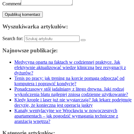
Comment
Wyszukiwarka artykułów:
Search for:
Najnowsze publikacje:
Medycyna oparta na faktach w codziennej praktyce. Jak
efektywnie aktualizować wiedzę kliniczną bez rezygnacji z
dyżurów?
Tenis po pracy: jak trening na korcie pomaga odpocząć od
komputera i poprawić kondycję?
Ponadczasowy stół jadalniany z litego drewna. Jaki rodzaj
wykończenia blatu najlepiej zniosą codzienne użytkowanie?
Kiedy krople i laser już nie wystarczają? Jak lekarz podejmuje
decyzję, że konieczna jest operacja jaskry
Kanały wentylacyjne we Wrocławiu w nowoczesnych
apartamentach – jak pogodzić wymagania techniczne z
aranżacją wnętrza?
Kategorie artykułów: