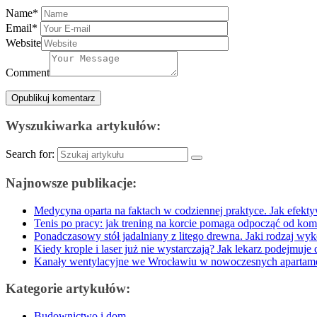
Name
*
Email
*
Website
Comment
Wyszukiwarka artykułów:
Search for:
Najnowsze publikacje:
Medycyna oparta na faktach w codziennej praktyce. Jak efekty
Tenis po pracy: jak trening na korcie pomaga odpocząć od kom
Ponadczasowy stół jadalniany z litego drewna. Jaki rodzaj wyk
Kiedy krople i laser już nie wystarczają? Jak lekarz podejmuje 
Kanały wentylacyjne we Wrocławiu w nowoczesnych apartamen
Kategorie artykułów:
Budownictwo i dom