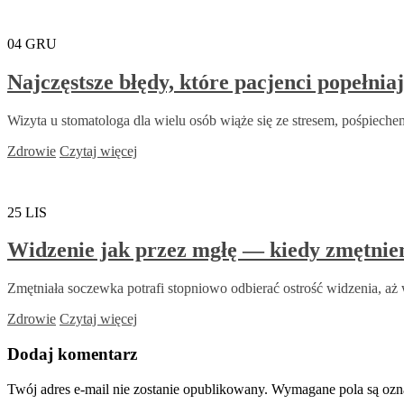
04
GRU
Najczęstsze błędy, które pacjenci popełnia
Wizyta u stomatologa dla wielu osób wiąże się ze stresem, pośpiechem
Zdrowie
Czytaj więcej
25
LIS
Widzenie jak przez mgłę — kiedy zmętnie
Zmętniała soczewka potrafi stopniowo odbierać ostrość widzenia, aż w
Zdrowie
Czytaj więcej
Dodaj komentarz
Twój adres e-mail nie zostanie opublikowany.
Wymagane pola są oz