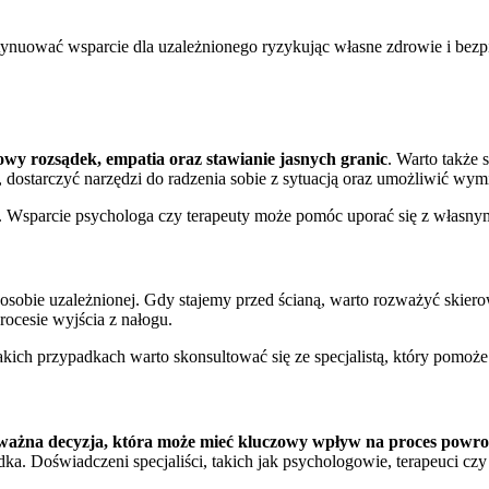
ntynuować wsparcie dla uzależnionego ryzykując własne zdrowie i bezp
owy rozsądek, empatia oraz stawianie jasnych granic
. Warto także 
ostarczyć narzędzi do radzenia sobie z sytuacją oraz umożliwić wym
Wsparcie psychologa czy terapeuty może pomóc uporać się z własnymi 
c osobie uzależnionej. Gdy stajemy przed ścianą, warto rozważyć skier
rocesie wyjścia z nałogu.
akich przypadkach warto skonsultować się ze specjalistą, który pomoże
ważna decyzja, która może mieć kluczowy wpływ na proces powrot
ka. Doświadczeni specjaliści, takich jak psychologowie, terapeuci czy