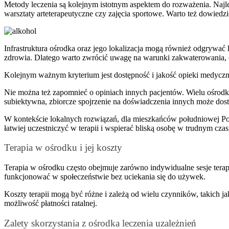
Metody leczenia są kolejnym istotnym aspektem do rozważenia. Najlep
warsztaty arteterapeutyczne czy zajęcia sportowe. Warto też dowiedzie
Infrastruktura ośrodka oraz jego lokalizacja mogą również odgrywać k
zdrowia. Dlatego warto zwrócić uwagę na warunki zakwaterowania, do
Kolejnym ważnym kryterium jest dostępność i jakość opieki medycz
Nie można też zapomnieć o opiniach innych pacjentów. Wielu ośrodków
subiektywna, zbiorcze spojrzenie na doświadczenia innych może dost
W kontekście lokalnych rozwiązań, dla mieszkańców południowej Po
łatwiej uczestniczyć w terapii i wspierać bliską osobę w trudnym czas
Terapia w ośrodku i jej koszty
Terapia w ośrodku często obejmuje zarówno indywidualne sesje terapeu
funkcjonować w społeczeństwie bez uciekania się do używek.
Koszty terapii mogą być różne i zależą od wielu czynników, takich 
możliwość płatności ratalnej.
Zalety skorzystania z ośrodka leczenia uzależnień