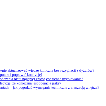
wnie aktualizować wiedzę kliniczną bez rezygnacji z dyżurów?
putera i poprawić kondycję?
ończenia blatu najlepiej zniosą codzienne użytkowanie?
decyzję, że konieczna jest operacja jaskry
tach – jak pogodzić wymagania techniczne z aranżacją wnętrza?