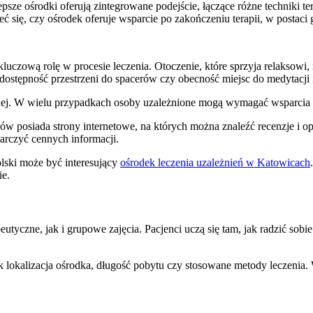
sze ośrodki oferują zintegrowane podejście, łączące różne techniki te
ć się, czy ośrodek oferuje wsparcie po zakończeniu terapii, w postaci 
luczową rolę w procesie leczenia. Otoczenie, które sprzyja relaksowi, 
stępność przestrzeni do spacerów czy obecność miejsc do medytacji i
nej. W wielu przypadkach osoby uzależnione mogą wymagać wsparcia 
 posiada strony internetowe, na których można znaleźć recenzje i opin
arczyć cennych informacji.
lski może być interesujący
ośrodek leczenia uzależnień w Katowicach
ie.
tyczne, jak i grupowe zajęcia. Pacjenci uczą się tam, jak radzić sobi
jak lokalizacja ośrodka, długość pobytu czy stosowane metody leczeni