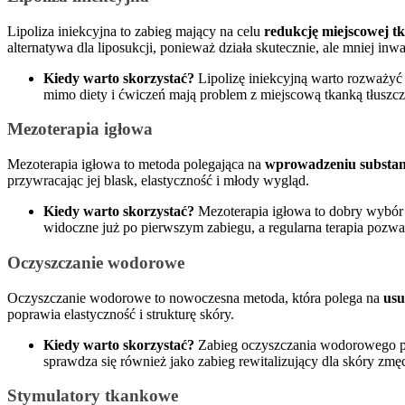
Lipoliza iniekcyjna to zabieg mający na celu
redukcję miejscowej tk
alternatywa dla liposukcji, ponieważ działa skutecznie, ale mniej inwa
Kiedy warto skorzystać?
Lipolizę iniekcyjną warto rozważyć 
mimo diety i ćwiczeń mają problem z miejscową tkanką tłuszc
Mezoterapia igłowa
Mezoterapia igłowa to metoda polegająca na
wprowadzeniu substanc
przywracając jej blask, elastyczność i młody wygląd.
Kiedy warto skorzystać?
Mezoterapia igłowa to dobry wybór d
widoczne już po pierwszym zabiegu, a regularna terapia pozwa
Oczyszczanie wodorowe
Oczyszczanie wodorowe to nowoczesna metoda, która polega na
usu
poprawia elastyczność i strukturę skóry.
Kiedy warto skorzystać?
Zabieg oczyszczania wodorowego pol
sprawdza się również jako zabieg rewitalizujący dla skóry zmę
Stymulatory tkankowe