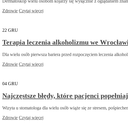
Dermatoskop wielu osobom kojarzy się wyłącznie z oglądaniem znamion
Zdrowie
Czytaj więcej
22
GRU
Terapia leczenia alkoholizmu we Wrocławi
Dla wielu osób pierwsza bariera przed rozpoczęciem leczenia alkoholi
Zdrowie
Czytaj więcej
04
GRU
Najczęstsze błędy, które pacjenci popełnia
Wizyta u stomatologa dla wielu osób wiąże się ze stresem, pośpiechem
Zdrowie
Czytaj więcej