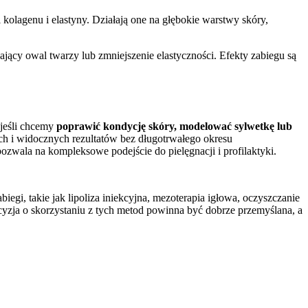
 kolagenu i elastyny. Działają one na głębokie warstwy skóry,
jący owal twarzy lub zmniejszenie elastyczności. Efekty zabiegu są
 jeśli chcemy
poprawić kondycję skóry, modelować sylwetkę lub
h i widocznych rezultatów bez długotrwałego okresu
zwala na kompleksowe podejście do pielęgnacji i profilaktyki.
gi, takie jak lipoliza iniekcyjna, mezoterapia igłowa, oczyszczanie
cyzja o skorzystaniu z tych metod powinna być dobrze przemyślana, a