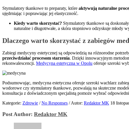
Stymulatory tkankowe to preparaty, które
aktywują naturalne proce
ujędrniając i poprawiając jej elastyczność.
Kiedy warto skorzystać?
Stymulatory tkankowe są doskonałym 
naturalne i długotrwałe, a skóra stopniowo odzyskuje młody w
Dlaczego warto skorzystać z zabiegów med
Zabiegi medycyny estetycznej są odpowiedzią na różnorodne potrzeby
przeciwdziałać procesom starzenia
. Dzięki innowacyjnym metodom 
rekonwalescencji.
Medycyna estetyczna w Opolu
oferuje szeroki wyb
Podsumowując, medycyna estetyczna oferuje szeroki wachlarz zabiegó
wodorowe czy stymulatory tkankowe, pozwalają na skuteczne modelowa
konsultacja z doświadczonym specjalistą pomoże wybrać odpowiedni
Kategorie:
Zdrowie
/
No Responses
/
Autor:
Redaktor MK
18 listop
Post Author:
Redaktor MK