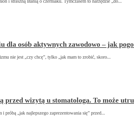
 i straszną litanią o czerniaku. Tymczasem to narzędzie „do...
u dla osób aktywnych zawodowo – jak pogod
zmu nie jest „czy chcę”, tylko „jak mam to zrobić, skoro...
ją przed wizytą u stomatologa. To może utru
 i próbą „jak najlepszego zaprezentowania się” przed...