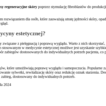
sy regeneracyjne skóry
poprzez stymulację fibroblastów do produkcji
rozwiązaniem dla osób, które zauważają utratę jędrności skóry, opada
ygląd.
ycyny estetycznej?
 związane z pielęgnacją i poprawą wyglądu. Warto z nich skorzystać,
stosowanym w medycynie estetycznej możliwe jest uzyskanie szybkic
ór zabiegów dostosowanych do indywidualnych potrzeb pacjenta, co po
w, które umożliwiają poprawę wyglądu i samopoczucia. Popularne zabie
nie sylwetki, rewitalizację skóry oraz redukcję oznak starzenia. De
 zabieg, dostosowany do indywidualnych potrzeb.
ada 2024