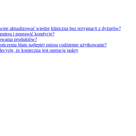
wnie aktualizować wiedzę kliniczną bez rezygnacji z dyżurów?
putera i poprawić kondycję?
kowania produktów?
ończenia blatu najlepiej zniosą codzienne użytkowanie?
decyzję, że konieczna jest operacja jaskry