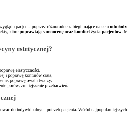
wyglądu pacjenta poprzez różnorodne zabiegi mające na celu
odmłodze
ekty, które
poprawiają samoocenę oraz komfort życia pacjentów
. 
ycyny estetycznej?
poprawę elastyczności,
wej i poprawę konturów ciała,
nienie, poprawę owalu twarzy,
nie porów, zmniejszenie przebarwień.
ycznej
osować do indywidualnych potrzeb pacjenta. Wśród najpopularniejszy