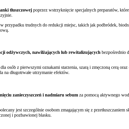
anki tłuszczowej
poprzez wstrzyknięcie specjalnych preparatów, któr
zyjnie.
w przypadku trudnych do redukcji miejsc, takich jak podbródek, biodra
zową.
ji odżywczych, nawilżających lub rewitalizujących
bezpośrednio d
la osób z pierwszymi oznakami starzenia, szarą i zmęczoną cerą oraz d
la na długotrwałe utrzymanie efektów.
nięciu zanieczyszczeń i nadmiaru sebum
za pomocą aktywnego wodor
ecany jest szczególnie osobom zmagającym się z przetłuszczaniem s
czonej i pozbawionej blasku.