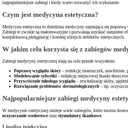
najpopularniejsze zabiegi i kiedy warto rozważyć ich wykonanie.
Czym jest medycyna estetyczna?
Medycyna estetyczna to dziedzina medycyny zajmująca się poprawą 
Zabiegi te zwykle są małoinwazyjne i pozwalają uzyskać naturalne ef
kompleksową pielęgnację i korektę różnych defektów estetycznych.
W jakim celu korzysta się z zabiegów med
Zabiegi medycyny estetycznej mają na celu przede wszystkim:
Poprawę wyglądu skóry
– redukcję zmarszczek, nawilżenie, 
Modelowanie sylwetki
– redukcję miejscowej tkanki tłuszczo
Przywrócenie młodego wyglądu
– rewitalizację skóry, ujędr
Rozwiązanie problemów dermatologicznych
– np. oczyszcze
Najpopularniejsze zabiegi medycyny estet
W medycynie estetycznej istnieje wiele zabiegów, które można dost
oczyszczanie wodorowe
oraz
stymulatory tkankowe
.
Lipoliza iniekcyjna