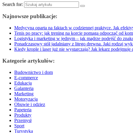
Search for:
Najnowsze publikacje:
Medycyna oparta na faktach w codziennej praktyce. Jak efekty
Tenis po pracy: jak trening na korcie pomaga odpocząć od kom
Logistyka i marketing w jednym – jak mądrze podejść do zna
Ponadczasowy stół jadalniany z litego drewna. Jaki rodzaj wyk
Kiedy krople i laser już nie wystarczają? Jak lekarz podejmuje 
Kategorie artykułów:
Budownictwo i dom
E-commerce
Edukacja
Galanteria
Marketing
Motoryzacja
Obuwie i odziez
Papeteria
Produkty
Przemysł
Sport
Turystyka