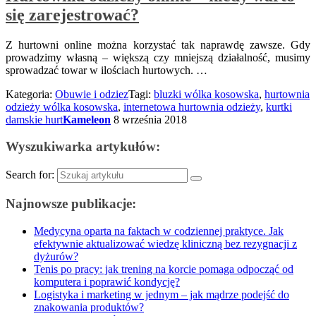
się zarejestrować?
Z hurtowni online można korzystać tak naprawdę zawsze. Gdy
prowadzimy własną – większą czy mniejszą działalność, musimy
sprowadzać towar w ilościach hurtowych. …
Kategoria:
Obuwie i odziez
Tagi:
bluzki wólka kosowska
,
hurtownia
odzieży wólka kosowska
,
internetowa hurtownia odzieży
,
kurtki
damskie hurt
Kameleon
8 września 2018
Wyszukiwarka artykułów:
Search for:
Najnowsze publikacje:
Medycyna oparta na faktach w codziennej praktyce. Jak
efektywnie aktualizować wiedzę kliniczną bez rezygnacji z
dyżurów?
Tenis po pracy: jak trening na korcie pomaga odpocząć od
komputera i poprawić kondycję?
Logistyka i marketing w jednym – jak mądrze podejść do
znakowania produktów?