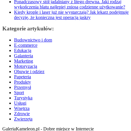
Ponadczasowy stół jadalniany z litego drewna. Jaki rodzaj
wykończenia blatu najlepiej zniosą codzienne użytkowanie?
Kiedy krople i laser już nie wystarczają? Jak lekarz podejmuje
decyzję, że konieczna jest operacja jaskry
Kategorie artykułów:
Budownictwo i dom
E-commerce
Edukacja
Galanteria
Marketing
Motoryzacja
Obuwie i odziez
Papeteria
Produkty
Przemysł
Sport
Turystyka
Usługi
Wnętrza
Zdrowie
Zwierzęta
GaleriaKameleon.pl - Dobre miejsce w Internecie