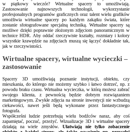
w piątkowy wieczór? Wirtualne spacery to umożliwiają.
Zastosowanie najnowszych technologii, wykorzystanie
profesjonalnych programów graficznych oraz talent wielu grafików
umożliwia wirtualne spacery po każdym zakątku świata, które
zostanie sfotografowane specjalną techniką. Wirtualne spacery są
możliwe dzięki poprawnie złożonym zdjęciom panoramicznym w
technice HDR. Aby oddać rzeczywiste kształty, rozmiary i kolory
wszystkie krawędzie na zdjęciach muszą się łączyć dokładnie tak,
jak w rzeczywistości.
Wirtualne spacery, wirtualne wycieczki –
zastosowanie
Spacery 3D umożliwiają poznanie instytucji, obiektu, czy
mieszkania, do którego nie możemy szybko i łatwo dotrzeć, np. z
powodu braku czasu. Wirtualna wycieczka, w którą możesz zabrać
swojego klienta, z pewnością będzie dobrym rozwiązaniem
marketingowym. Zwykłe zdjęcia na stronie inwestycji nie wzbudzą
ciekawości, nawet jeśli będą wykonane przez fantastycznego
fotografa.
Współcześni ludzie potrzebują wielu bodźców naraz, aby coś
zapamiętać, poczuć, przeżyć. Wizualizacje 3D i wirtualne spacery
działają na wiele zmysłów.
Ułatwiają nie tylko zobaczenie
obiektu z każdej strony, ale także oswojenie np. przyszłej