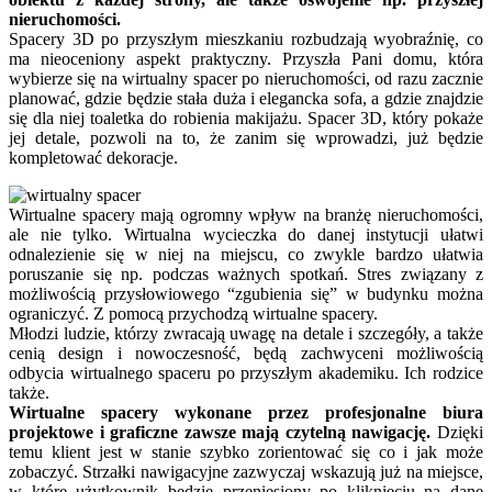
nieruchomości.
Spacery 3D po przyszłym mieszkaniu rozbudzają wyobraźnię, co
ma nieoceniony aspekt praktyczny. Przyszła Pani domu, która
wybierze się na wirtualny spacer po nieruchomości, od razu zacznie
planować, gdzie będzie stała duża i elegancka sofa, a gdzie znajdzie
się dla niej toaletka do robienia makijażu. Spacer 3D, który pokaże
jej detale, pozwoli na to, że zanim się wprowadzi, już będzie
kompletować dekoracje.
Wirtualne spacery mają ogromny wpływ na branżę nieruchomości,
ale nie tylko. Wirtualna wycieczka do danej instytucji ułatwi
odnalezienie się w niej na miejscu, co zwykle bardzo ułatwia
poruszanie się np. podczas ważnych spotkań. Stres związany z
możliwością przysłowiowego “zgubienia się” w budynku można
ograniczyć. Z pomocą przychodzą wirtualne spacery.
Młodzi ludzie, którzy zwracają uwagę na detale i szczegóły, a także
cenią design i nowoczesność, będą zachwyceni możliwością
odbycia wirtualnego spaceru po przyszłym akademiku. Ich rodzice
także.
Wirtualne spacery wykonane przez profesjonalne biura
projektowe i graficzne zawsze mają czytelną nawigację.
Dzięki
temu klient jest w stanie szybko zorientować się co i jak może
zobaczyć. Strzałki nawigacyjne zazwyczaj wskazują już na miejsce,
w które użytkownik będzie przeniesiony po kliknięciu na dane