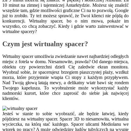
10 minut na zimnej i tajemniczej Antarktydzie. Możesz się znaleźć
wszędzie tam, gdzie możliwości graficzne Ci na to pozwolą. Google
już to zrobiło. Ty też możesz sprawić, że Twoi klienci nie pójdą do
konkurencji.
Wirtualny spacer, bo o nim mowa, pokaże im
wszystko, co chcą zobaczyć. Kiedy i gdzie warto zainwestować w
wirtualne spacery?
Czym jest wirtualny spacer?
Wirtualny spacer umożliwia zwiedzanie nawet najbardziej odległych
miejsc z fotela w domu. Niesamowite, prawda? Od danego miejsca,
obiektu czy powierzchni dzieli Cię zaledwie ekran monitora.
Wyobraź sobie, że spacerujesz brzegiem piaszczystej plaży, wzdłuż
morza, które przyjemnie wtapia Ci stopy z każdym przypływem.
Nad Twoją głową latają mewy, a delikatny wiatr bawi się rondem
Twojego kapelusza. To wyobrażenie może wykorzystać każdy
nadmorski kurort, które chce zaprosić do siebie jak najwięcej
klientów.
Jesteś w stanie to sobie wyobrazić, ale będzie łatwiej, kiedy
pójdziesz na wirtualny spacer. Spacer 3D to niesamowita, wirtualna
wycieczka, na którą stać każdego. Spacer ulicami Mediolanu we
wtorek po pracy? A może odwiedziny ludów tubylczych na wyspie