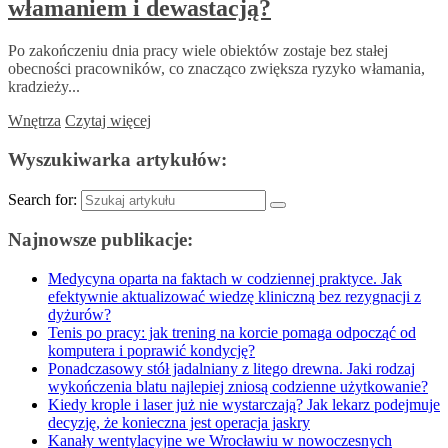
włamaniem i dewastacją?
Po zakończeniu dnia pracy wiele obiektów zostaje bez stałej
obecności pracowników, co znacząco zwiększa ryzyko włamania,
kradzieży...
Wnętrza
Czytaj więcej
Wyszukiwarka artykułów:
Search for:
Najnowsze publikacje:
Medycyna oparta na faktach w codziennej praktyce. Jak
efektywnie aktualizować wiedzę kliniczną bez rezygnacji z
dyżurów?
Tenis po pracy: jak trening na korcie pomaga odpocząć od
komputera i poprawić kondycję?
Ponadczasowy stół jadalniany z litego drewna. Jaki rodzaj
wykończenia blatu najlepiej zniosą codzienne użytkowanie?
Kiedy krople i laser już nie wystarczają? Jak lekarz podejmuje
decyzję, że konieczna jest operacja jaskry
Kanały wentylacyjne we Wrocławiu w nowoczesnych